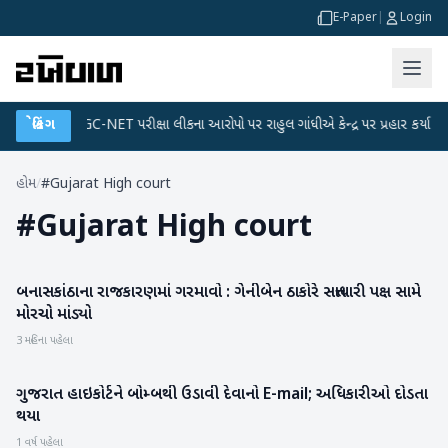
E-Paper
|
Login
લાન
●
બ્રેકિંગ
UGC-NET પરીક્ષા લીકના આરોપો પર રાહુલ ગાંધીએ કેન્દ્ર પર પ્રહાર કર્યા
●
હોમ
/
#Gujarat High court
#
Gujarat High court
બનાસકાંઠાના રાજકારણમાં ગરમાવો : ગેનીબેન ઠાકોરે સત્તાધારી પક્ષ સામે
બનાસકાંઠા
મોરચો માંડ્યો
3 મહિના પહેલા
ગુજરાત હાઇકોર્ટને બોમ્બથી ઉડાવી દેવાનો E-mail; અધિકારીઓ દોડતા
ગુજરાત
થયા
1 વર્ષ પહેલા