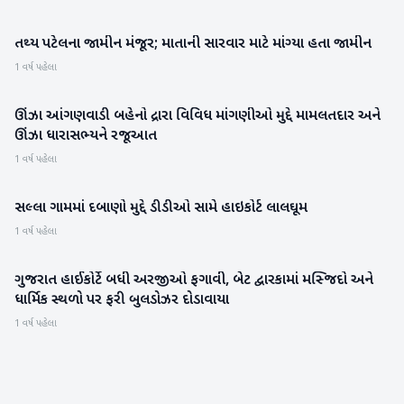
તથ્ય પટેલના જામીન મંજૂર; માતાની સારવાર માટે માંગ્યા હતા જામીન
ગુજરાત
1 વર્ષ પહેલા
ઊંઝા આંગણવાડી બહેનો દ્રારા વિવિધ માંગણીઓ મુદ્દે મામલતદાર અને
મહેસાણા
ઊંઝા ધારાસભ્યને રજૂઆત
1 વર્ષ પહેલા
સલ્લા ગામમાં દબાણો મુદ્દે ડીડીઓ સામે હાઇકોર્ટ લાલઘૂમ
બનાસકાંઠા
1 વર્ષ પહેલા
ગુજરાત હાઈકોર્ટે બધી અરજીઓ ફગાવી, બેટ દ્વારકામાં મસ્જિદો અને
ગુજરાત
ધાર્મિક સ્થળો પર ફરી બુલડોઝર દોડાવાયા
1 વર્ષ પહેલા