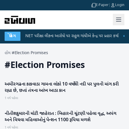
E-Paper
|
Login
●
બ્રેકિંગ
UGC-NET પરીક્ષા લીકના આરોપો પર રાહુલ ગાંધીએ કેન્દ્ર પર પ્રહાર કર્યા
●
હિ
હોમ
/
#Election Promises
#
Election Promises
અમીરગઢના કાકવાડા ગામના લોકો 10 વર્ષોથી નદી પર પુલની માંગ કરી
બનાસકાંઠા
રહ્યા છે, છતાં તંત્રના આંખ આડા કાન
1 વર્ષ પહેલા
નીતીશકુમારની મોટી જાહેરાત : બિહારની ચૂંટણી પહેલા વૃદ્ધ, અપંગ
રાષ્ટ્રીય
અને વિધવા મહિલાઓનું પેન્શન 1100 રૂપિયા મળશે
1 વર્ષ પહેલા