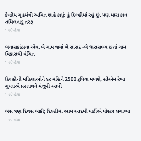
કેન્દ્રીય ગૃહમંત્રી અમિત શાહે કહ્યું; હું દિલ્હીમાં રહું છું, પણ મારા કાન
રાજકારણ
તમિલનાડુ તરફ
1 વર્ષ પહેલા
બનાસકાંઠાના એવા બે ગામ જ્યાં બે સાંસદ -બે ધારાસભ્ય છતાં ગામ
બનાસકાંઠા
વિકાસથી વંચિત
1 વર્ષ પહેલા
દિલ્હીની મહિલાઓને દર મહિને 2500 રૂપિયા મળશે, સીએમ રેખા
રાષ્ટ્રીય
ગુપ્તાએ પ્રસ્તાવને મંજૂરી આપી
1 વર્ષ પહેલા
બસ ત્રણ દિવસ બાકી; દિલ્હીમાં આમ આદમી પાર્ટીએ પોસ્ટર લગાવ્યા
રાજકારણ
1 વર્ષ પહેલા