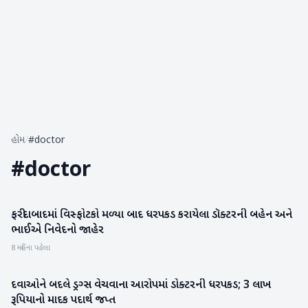
હોમ
/
#doctor
#
doctor
ફરીદાબાદમાં વિસ્ફોટકો મળ્યા બાદ ધરપકડ કરાયેલા ડૉક્ટરની બહેન અને
રાષ્ટ્રીય
ભાઈએ નિવેદનો જાહેર
8 મહિના પહેલા
દવાઓને બદલે ડ્રગ્સ વેચવાના આરોપમાં ડોક્ટરની ધરપકડ; 3 લાખ
રાષ્ટ્રીય
રૂપિયાનો માદક પદાર્થ જપ્ત