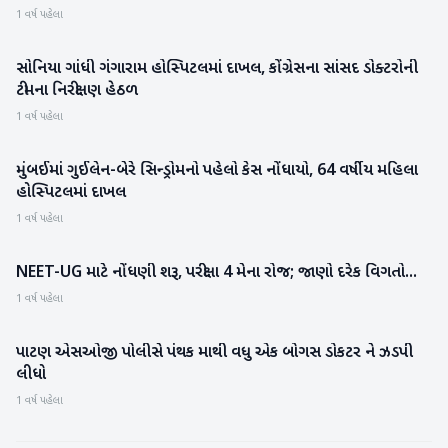
1 વર્ષ પહેલા
સોનિયા ગાંધી ગંગારામ હોસ્પિટલમાં દાખલ, કોંગ્રેસના સાંસદ ડોક્ટરોની
રાષ્ટ્રીય
ટીમના નિરીક્ષણ હેઠળ
1 વર્ષ પહેલા
મુંબઈમાં ગુઈલેન-બેરે સિન્ડ્રોમનો પહેલો કેસ નોંધાયો, 64 વર્ષીય મહિલા
રાષ્ટ્રીય
હોસ્પિટલમાં દાખલ
1 વર્ષ પહેલા
NEET-UG માટે નોંધણી શરૂ, પરીક્ષા 4 મેના રોજ; જાણો દરેક વિગતો...
રાષ્ટ્રીય
1 વર્ષ પહેલા
પાટણ એસઓજી પોલીસે પંથક માથી વધુ એક બોગસ ડોકટર ને ઝડપી
પાટણ
લીધો
1 વર્ષ પહેલા