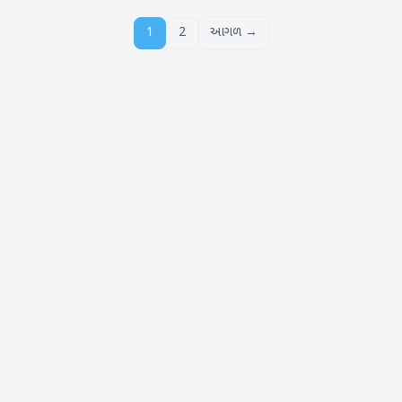
1
2
આગળ →