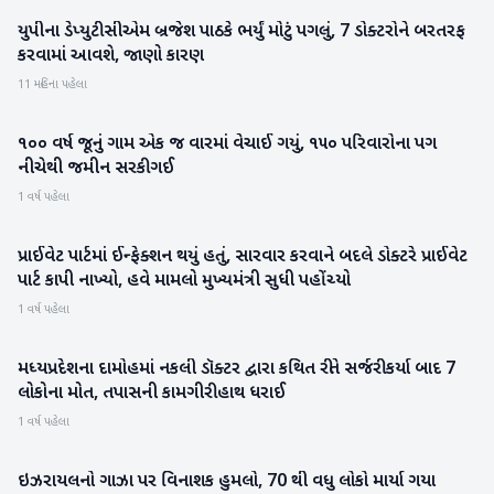
યુપીના ડેપ્યુટી સીએમ બ્રજેશ પાઠકે ભર્યું મોટું પગલું, 7 ડોક્ટરોને બરતરફ
રાષ્ટ્રીય
કરવામાં આવશે, જાણો કારણ
11 મહિના પહેલા
૧૦૦ વર્ષ જૂનું ગામ એક જ વારમાં વેચાઈ ગયું, ૧૫૦ પરિવારોના પગ
રાષ્ટ્રીય
નીચેથી જમીન સરકી ગઈ
1 વર્ષ પહેલા
પ્રાઈવેટ પાર્ટમાં ઈન્ફેક્શન થયું હતું, સારવાર કરવાને બદલે ડોક્ટરે પ્રાઈવેટ
રાષ્ટ્રીય
પાર્ટ કાપી નાખ્યો, હવે મામલો મુખ્યમંત્રી સુધી પહોંચ્યો
1 વર્ષ પહેલા
મધ્યપ્રદેશના દામોહમાં નકલી ડૉક્ટર દ્વારા કથિત રીતે સર્જરી કર્યા બાદ 7
રાષ્ટ્રીય
લોકોના મોત, તપાસની કામગીરી હાથ ધરાઈ
1 વર્ષ પહેલા
ઇઝરાયલનો ગાઝા પર વિનાશક હુમલો, 70 થી વધુ લોકો માર્યા ગયા
આંતરરાષ્ટ્રીય