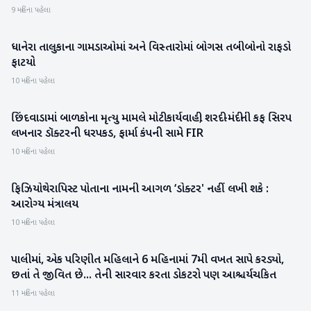
9 મહિના પહેલા
ધાનેરા તાલુકાના ગામડાઓમાં અને વિસ્તારોમાં બોગસ તબીબોનો રાફડો
બનાસકાંઠા
ફાટયો
10 મહિના પહેલા
છિંદવાડામાં બાળકોના મૃત્યુ મામલે મોટી કાર્યવાહી; શરદી-મંદીની કફ સિરપ
રાષ્ટ્રીય
લખનાર ડૉક્ટરની ધરપકડ, ફાર્મા કંપની સામે FIR
10 મહિના પહેલા
ફિઝિયોથેરાપિસ્‍ટ પોતાના નામની આગળ ‘ડોક્‍ટર' નહીં લખી શકે :
રાષ્ટ્રીય
આરોગ્‍ય મંત્રાલય
10 મહિના પહેલા
પાલીમાં, એક પરિણીત મહિલાને 6 મહિનામાં 7મી વખત સાપે કરડ્યો,
રાષ્ટ્રીય
છતાં તે જીવિત છે... તેની સારવાર કરતા ડોકટરો પણ આશ્ચર્યચકિત
11 મહિના પહેલા