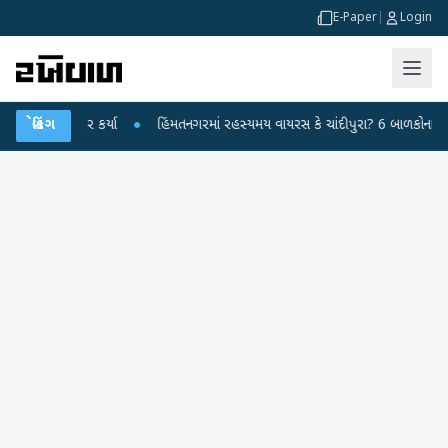
E-Paper
|
Login
પર પ્રહાર કર્યા
બ્રેકિંગ
●
હિંમતનગરમાં રહસ્યમય વાયરસ કે ચાંદીપુરા? 6 બાળકોના મોતથી ફ