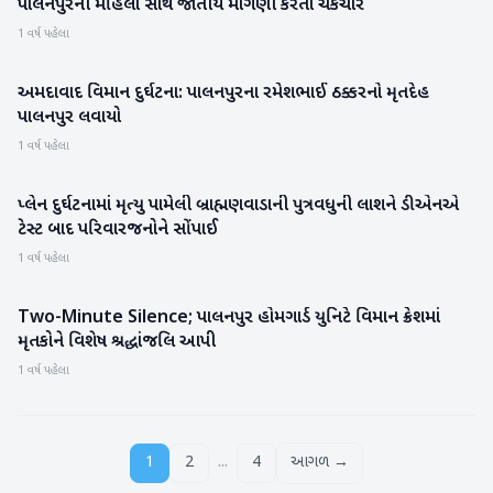
પાલનપુરની મહિલા સાથે જાતીય માંગણી કરતા ચકચાર
બનાસકાંઠા
1 વર્ષ પહેલા
અમદાવાદ વિમાન દુર્ઘટના: પાલનપુરના રમેશભાઈ ઠક્કરનો મૃતદેહ
બનાસકાંઠા
પાલનપુર લવાયો
1 વર્ષ પહેલા
પ્લેન દુર્ઘટનામાં મૃત્યુ પામેલી બ્રાહ્મણવાડાની પુત્રવધુની લાશને ડીએનએ
પાટણ
ટેસ્ટ બાદ પરિવારજનોને સોંપાઈ
1 વર્ષ પહેલા
Two-Minute Silence; પાલનપુર હોમગાર્ડ યુનિટે વિમાન ક્રેશમાં
બનાસકાંઠા
મૃતકોને વિશેષ શ્રદ્ધાંજલિ આપી
1 વર્ષ પહેલા
...
1
2
4
આગળ →