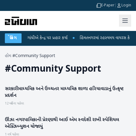
E-Paper
|
Login
 રાહુલ ગાંધીએ કેન્દ્ર પર પ્રહાર કર્યા
બ્રેકિંગ
●
હિંમતનગરમાં રહસ્યમય વાયરસ કે ચાંદીપુર
હોમ
/
#Community Support
#
Community Support
સરકારી માધ્યમિક અને ઉચ્ચતર માધ્યમિક શાળા હરિયાવાડાનું ઉત્કૃષ્ટ
બનાસકાંઠા
પ્રદર્શન
12 મહિના પહેલા
ઊંઝા નગરપાલિકાની પ્રેરણાથી આઈ એમ સ્વદેશી રાખી સ્પેશિયલ
મહેસાણા
એક્ઝિબ્યુશન યોજાયું
1 વર્ષ પહેલા