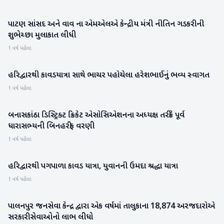
પાટણ સાંસદ અને વાવ ના એમએલએ કેન્દ્રીય મંત્રી નીતિન ગડકરી ની
પાટણ
શુભેચ્છા મુલાકાત લીધી
1 વર્ષ પહેલા
હરિદ્વારથી કાવડયાત્રા સાથે ભાચર પહોચેલા હરેશભાઈનું ભવ્ય સ્વાગત
બનાસકાંઠા
1 વર્ષ પહેલા
બનાસકાંઠા ડિસ્ટ્રિક્ટ ક્રિકેટ એસોસિએશનના અધ્યક્ષ તરીકે પૂર્વ
બનાસકાંઠા
ધારાસભ્યની બિનહરીફ વરણી
1 વર્ષ પહેલા
હરિદ્વારથી પગપાળા કાવડ યાત્રા, યુવાનની ઉમદા શ્રદ્ધા યાત્રા
બનાસકાંઠા
1 વર્ષ પહેલા
પાલનપુર જનસેવા કેન્દ્ર દ્વારા એક વર્ષમાં તાલુકાના 18,874 અરજદારોએ
બનાસકાંઠા
સરકારી સેવાઓનો લાભ લીધો