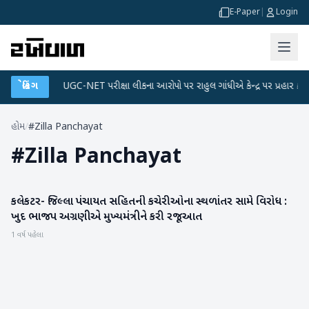
E-Paper
|
Login
ા પ્લાન
બ્રેકિંગ
●
UGC-NET પરીક્ષા લીકના આરોપો પર રાહુલ ગાંધીએ કેન્દ્ર પર પ્રહાર કર્યા
હોમ
/
#Zilla Panchayat
#
Zilla Panchayat
કલેકટર- જિલ્લા પંચાયત સહિતની કચેરીઓના સ્થળાંતર સામે વિરોધ :
બનાસકાંઠા
ખુદ ભાજપ અગ્રણીએ મુખ્યમંત્રીને કરી રજૂઆત
1 વર્ષ પહેલા