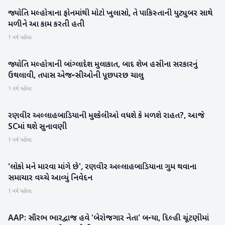
જ્યોતિ મલ્હોત્રાના ફોનમાંથી મોટો ખુલાસો, તે પાકિસ્તાની યુટ્યુબર સાથે
મનોરંજન
મળીને આ કામ કરતી હતી
1 વર્ષ પહેલા
જ્યોતિ મલ્હોત્રાની બાંગ્લાદેશ મુલાકાત, બાદ શેખ હસીના સરકારનું
રાષ્ટ્રીય
ઉથલાવી, તપાસ એજન્સીઓની પૂછપરછ ચાલુ
1 વર્ષ પહેલા
રણવીર અલ્લાહબાડિયાની મુશ્કેલીઓ વધશે કે મળશે રાહત?, આજે
રાષ્ટ્રીય
SCમાં થશે સુનાવણી
1 વર્ષ પહેલા
'લોકો મને મારવા માંગે છે', રણવીર અલ્લાહબાડિયાના ગુમ થવાના
મનોરંજન
સમાચાર વચ્ચે આવ્યું નિવેદન
1 વર્ષ પહેલા
AAP: સૌરભ ભારદ્વાજ હવે 'બેરોજગાર નેતા' બન્યા, દિલ્હી ચૂંટણીમાં
રાષ્ટ્રીય