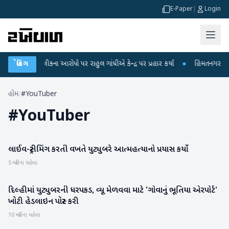
E-Paper
|
Login
 પરીક્ષા લીકના આરોપો પર રાહુલ ગાંધીએ કેન્દ્ર પર પ્રહાર કર્યા
બ્રેકિંગ
●
હિંમતનગરમાં રહસ
હોમ
/
#YouTuber
#
YouTuber
લાઈવ-સ્ટ્રીમિંગ કરતી વખતે યુટ્યુબરે આત્મહત્યાનો પ્રયાસ કર્યો
મનોરંજન
5 મહિના પહેલા
દિલ્હીમાં યુટ્યુબરની ધરપકડ, વ્યૂ મેળવવા માટે 'ગોવાનું ભૂતિયા એરપોર્ટ'
રાષ્ટ્રીય
ખોટી હેડલાઇન પોસ્ટ કરી
10 મહિના પહેલા