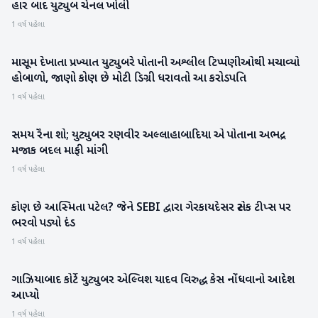
હાર બાદ યુટ્યુબ ચેનલ ખોલી
1 વર્ષ પહેલા
માસૂમ દેખાતા પ્રખ્યાત યુટ્યુબરે પોતાની અશ્લીલ ટિપ્પણીઓથી મચાવ્યો
રાષ્ટ્રીય
હોબાળો, જાણો કોણ છે મોટી ડિગ્રી ધરાવતો આ કરોડપતિ
1 વર્ષ પહેલા
સમય રૈના શો; યુટ્યુબર રણવીર અલ્લાહાબાદિયા એ પોતાના અભદ્ર
મનોરંજન
મજાક બદલ માફી માંગી
1 વર્ષ પહેલા
કોણ છે આસ્મિતા પટેલ? જેને SEBI દ્વારા ગેરકાયદેસર સ્ટોક ટીપ્સ પર
રાષ્ટ્રીય
ભરવો પડ્યો દંડ
1 વર્ષ પહેલા
ગાઝિયાબાદ કોર્ટે યુટ્યુબર એલ્વિશ યાદવ વિરુદ્ધ કેસ નોંધવાનો આદેશ
રાષ્ટ્રીય
આપ્યો
1 વર્ષ પહેલા