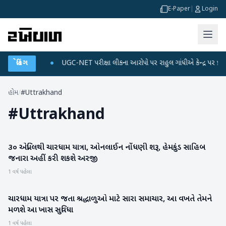
E-Paper
|
Login
ને ડેટા પ્લાન
બ્રેકિંગ
●
UGC-NET પરીક્ષા લીકના આરોપો પર રાહુલ ગાંધીએ કેન્દ્ર પર પ્રહાર કર
હોમ
/
#Uttrakhand
#
Uttrakhand
૩૦ એપ્રિલથી ચારધામ યાત્રા, ઓનલાઈન નોંધણી શરૂ, હેમકુંડ સાહિબ
રાષ્ટ્રીય
જનારા અહીં કરી શકશે અરજી
1 વર્ષ પહેલા
ચારધામ યાત્રા પર જતા શ્રદ્ધાળુઓ માટે સારા સમાચાર, આ વખતે તેમને
રાષ્ટ્રીય
મળશે આ ખાસ સુવિધા
1 વર્ષ પહેલા