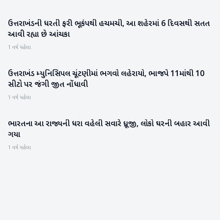
ઉત્તરાખંડની ધરતી ફરી ભૂકંપથી હચમચી, આ શહેરમાં 6 દિવસથી સતત
રાષ્ટ્રીય
આવી રહ્યા છે આંચકા
1 વર્ષ પહેલા
ઉત્તરાખંડ મ્યુનિસિપલ ચૂંટણીમાં ભગવો લહેરાયો, ભાજપે 11માંથી 10
રાષ્ટ્રીય
સીટો પર જંગી જીત નોંધાવી
1 વર્ષ પહેલા
ભારતના આ રાજ્યની ધરા વહેલી સવારે ધ્રૂજી, લોકો ઘરની બહાર આવી
રાષ્ટ્રીય
ગયા
1 વર્ષ પહેલા