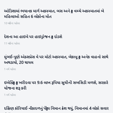
ઓડિશામાં ભયાનક માર્ગ અકસ્માત, બસ અને ટ્રક વચ્ચે અકસ્માતમાં બે
રાષ્ટ્રીય
મહિલાઓ સહિત 6 લોકોના મોત
10 મહિના પહેલા
દેશના આ હાઇવે પર હાઇડ્રોજન ટ્રક દોડશે
રાષ્ટ્રીય
11 મહિના પહેલા
મુંબઈ-પુણે એક્સપ્રેસ વે પર મોટો અકસ્માત, બેકાબૂ ટ્રક અનેક વાહનો સાથે
રાષ્ટ્રીય
અથડાયો, 20 ઘાયલ
1 વર્ષ પહેલા
ઇલેક્ટ્રિક ટ્રક ખરીદવા પર 9.6 લાખ રૂપિયા સુધીની સબસિડી મળશે, સરકારે
રાષ્ટ્રીય
યોજના શરૂ કરી
1 વર્ષ પહેલા
દક્ષિણ કોરિયાઈ નૌકાદળનું પેટ્રોલ વિમાન ક્રેશ થયું, વિમાનમાં 4 લોકો સવાર
આંતરરાષ્ટ્રીય