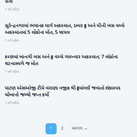
હતા
1 વર્ષ પહેલા
સુરેન્દ્રનગરમાં ભયાનક માર્ગ અકસ્માત, ડમ્પર ટ્રક અને મીની બસ વચ્ચે
ગુજરાત
અકસ્માતમાં 5 લોકોના મોત, 5 ઘાયલ
1 વર્ષ પહેલા
કચ્છમાં ખાનગી બસ અને ટ્રક વચ્ચે ગમખ્વાર અકસ્માત; 7 લોકોના
ગુજરાત
ઘટનાસ્થળે જ મોત
1 વર્ષ પહેલા
પાટણ એસઓજી ટીમે વરાણા નજીક થી ટ્રકમાંલઈ જવાતો શંકાસ્પદ
પાટણ
ચોખાનો જથ્થો જપ્ત કર્યો
1 વર્ષ પહેલા
1
2
આગળ →