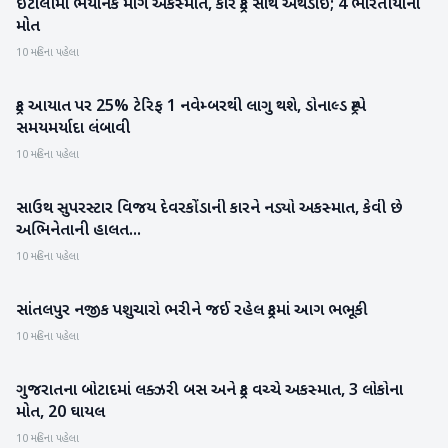
ઇટાલીમાં ભયાનક માર્ગ અકસ્માત, કાર ટ્રક સાથે અથડાઈ; 4 ભારતીયોના
આંતરરાષ્ટ્રીય
મોત
10 મહિના પહેલા
ટ્રક આયાત પર 25% ટેરિફ 1 નવેમ્બરથી લાગુ થશે, ડોનાલ્ડ ટ્રમ્પે
બિઝનેસ
સમયમર્યાદા લંબાવી
10 મહિના પહેલા
સાઉથ સુપરસ્ટાર વિજય દેવરકોંડાની કારને નડ્યો અકસ્માત, કેવી છે
મનોરંજન
અભિનેતાની હાલત...
10 મહિના પહેલા
સાંતલપુર નજીક પશુચારો ભરીને જઈ રહેલ ટ્રકમાં આગ ભભૂકી
પાટણ
10 મહિના પહેલા
ગુજરાતના બોટાદમાં લક્ઝરી બસ અને ટ્રક વચ્ચે અકસ્માત, 3 લોકોના
ગુજરાત
મોત, 20 ઘાયલ
10 મહિના પહેલા