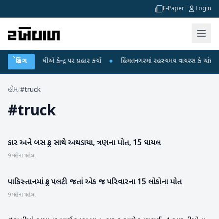
E-Paper
|
Login
હુલ ગાંધીએ કેન્દ્ર પર પ્રહાર કર્યા
બ્રેકિંગ
●
હિંમતનગરમાં રહસ્યમય વાયરસ કે ચાંદીપુરા?
હોમ
/
#truck
#
truck
કાર અને બસ ટ્રક સાથે અથડાયા, ત્રણના મોત, 15 ઘાયલ
રાષ્ટ્રીય
9 મહિના પહેલા
પાકિસ્તાનમાં ટ્રક પલટી જતાં એક જ પરિવારના 15 લોકોના મોત
આંતરરાષ્ટ્રીય
9 મહિના પહેલા