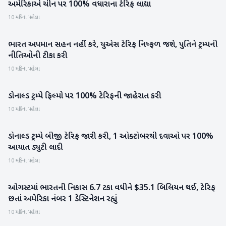
અમેરિકાએ ચીન પર 100% વધારાના ટેરિફ લાદ્યા
આંતરરાષ્ટ્રીય
10 મહિના પહેલા
ભારત અપમાન સહન નહીં કરે, યુએસ ટેરિફ નિષ્ફળ જશે, પુતિને ટ્રમ્પની
આંતરરાષ્ટ્રીય
નીતિઓની ટીકા કરી
10 મહિના પહેલા
ડોનાલ્ડ ટ્રમ્પે ફિલ્મો પર 100% ટેરિફની જાહેરાત કરી
આંતરરાષ્ટ્રીય
10 મહિના પહેલા
ડોનાલ્ડ ટ્રમ્પે બીજી ટેરિફ જારી કરી, 1 ઓક્ટોબરથી દવાઓ પર 100%
આંતરરાષ્ટ્રીય
આયાત ડ્યુટી લાદી
10 મહિના પહેલા
ઓગસ્ટમાં ભારતની નિકાસ 6.7 ટકા વધીને $35.1 બિલિયન થઈ, ટેરિફ
રાષ્ટ્રીય
છતાં અમેરિકા નંબર 1 ડેસ્ટિનેશન રહ્યું
10 મહિના પહેલા