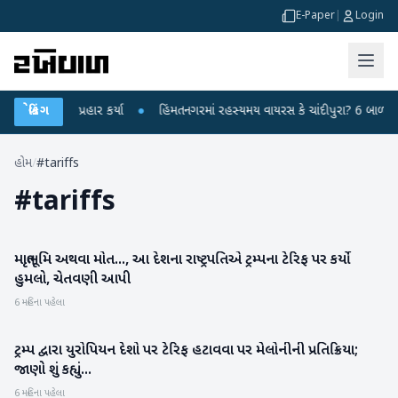
E-Paper
|
Login
ન્દ્ર પર પ્રહાર કર્યા
બ્રેકિંગ
●
હિંમતનગરમાં રહસ્યમય વાયરસ કે ચાંદીપુરા? 6 બાળકોના મ
હોમ
/
#tariffs
#
tariffs
માતૃભૂમિ અથવા મોત..., આ દેશના રાષ્ટ્રપતિએ ટ્રમ્પના ટેરિફ પર કર્યો
આંતરરાષ્ટ્રીય
હુમલો, ચેતવણી આપી
6 મહિના પહેલા
ટ્રમ્પ દ્વારા યુરોપિયન દેશો પર ટેરિફ હટાવવા પર મેલોનીની પ્રતિક્રિયા;
આંતરરાષ્ટ્રીય
જાણો શું કહ્યું...
6 મહિના પહેલા