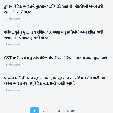
ટ્રમ્પના ટેરિફ ભારતને નુકસાન પહોંચાડી રહ્યા છે, નોકરીઓ ખતમ કરી
રાષ્ટ્રીય
રહ્યા છે: શશિ થરૂર
10 મહિના પહેલા
રશિયા યુક્રેન યુદ્ધ: હવે રશિયા પર ઘણા વધુ પ્રતિબંધો અને ટેરિફ લાદી
આંતરરાષ્ટ્રીય
શકાય છે, ડોનાલ્ડ ટ્રમ્પની પોસ્ટ
11 મહિના પહેલા
GST પછી હવે વધુ એક પેકેજ વેપારીઓ ટેરિફના તણાવમાંથી મુક્‍ત થશે
રાષ્ટ્રીય
11 મહિના પહેલા
પીએમ મોદીની ચીન મુલાકાતથી ટ્રમ્પ ગુસ્સે થયા, રશિયન તેલ ખરીદવા
આંતરરાષ્ટ્રીય
બદલ ભારત પર વધુ ટેરિફ લાદવાની ધમકી આપી
11 મહિના પહેલા
...
1
2
4
આગળ →