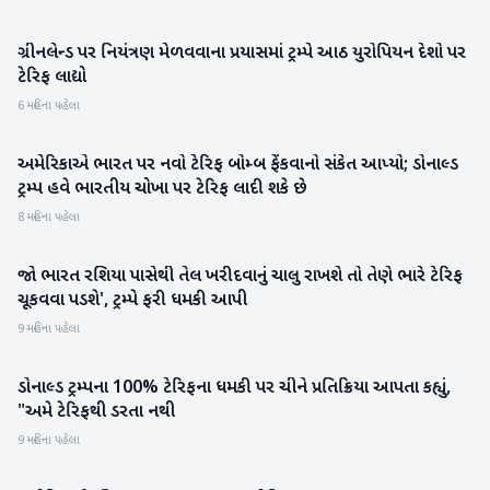
ગ્રીનલેન્ડ પર નિયંત્રણ મેળવવાના પ્રયાસમાં ટ્રમ્પે આઠ યુરોપિયન દેશો પર
આંતરરાષ્ટ્રીય
ટેરિફ લાદ્યો
6 મહિના પહેલા
અમેરિકાએ ભારત પર નવો ટેરિફ બોમ્બ ફેંકવાનો સંકેત આપ્યો; ડોનાલ્ડ
આંતરરાષ્ટ્રીય
ટ્રમ્પ હવે ભારતીય ચોખા પર ટેરિફ લાદી શકે છે
8 મહિના પહેલા
જો ભારત રશિયા પાસેથી તેલ ખરીદવાનું ચાલુ રાખશે તો તેણે ભારે ટેરિફ
આંતરરાષ્ટ્રીય
ચૂકવવા પડશે', ટ્રમ્પે ફરી ધમકી આપી
9 મહિના પહેલા
ડોનાલ્ડ ટ્રમ્પના 100% ટેરિફના ધમકી પર ચીને પ્રતિક્રિયા આપતા કહ્યું,
બિઝનેસ
"અમે ટેરિફથી ડરતા નથી
9 મહિના પહેલા