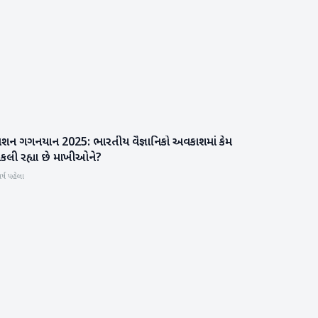
િશન ગગનયાન 2025: ભારતીય વૈજ્ઞાનિકો અવકાશમાં કેમ
સાયન્સ & ટેકનોલોજી
ોકલી રહ્યા છે માખીઓને?
ર્ષ પહેલા