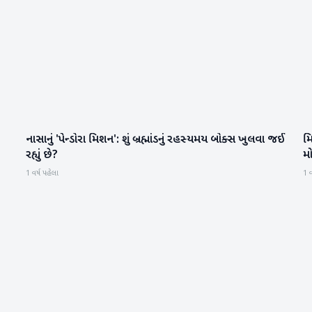
નાસાનું 'પેન્ડોરા મિશન': શું બ્રહ્માંડનું રહસ્યમય બોક્સ ખુલવા જઈ
મ
સાયન્સ & ટેકનોલોજી
રહ્યું છે?
મ
1 વર્ષ પહેલા
1 વ