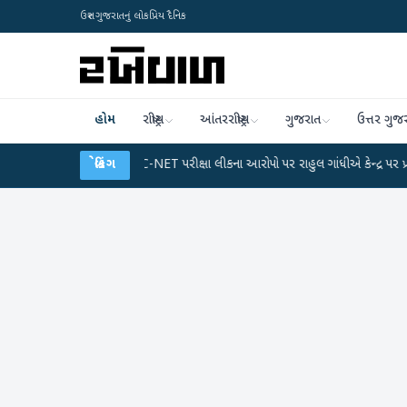
ઉત્તર ગુજરાતનું લોકપ્રિય દૈનિક
હોમ
રાષ્ટ્રીય
આંતરરાષ્ટ્રીય
ગુજરાત
ઉત્તર ગુજ
્લાન
●
UGC-NET પરીક્ષા લીકના આરોપો પર રાહુલ ગાંધીએ કેન્દ્ર પર પ્રહાર કર્યા
બ્રેકિંગ
●