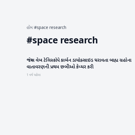
હોમ
/
#space research
#
space research
જેમ્સ વેબ ટેલિસ્કોપે કાર્બન ડાયોક્સાઇડ ધરાવતા બાહ્ય ગ્રહોના
સાયન્સ & ટેકનોલોજી
વાતાવરણની પ્રથમ છબીઓ કેપ્ચર કરી
1 વર્ષ પહેલા