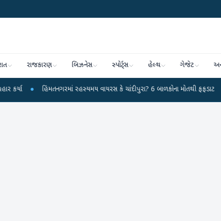
રાત
રાજકારણ
બિઝનેસ
સ્પોર્ટ્સ
હેલ્થ
ગેજેટ
અન
હિંમતનગરમાં રહસ્યમય વાયરસ કે ચાંદીપુરા? 6 બાળકોના મોતથી ફફડાટ
●
હવામાન વ