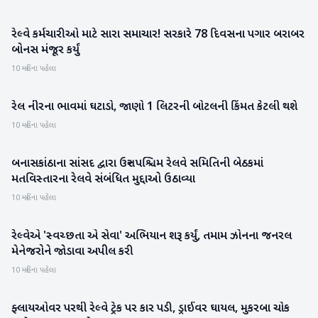
રેલ્વે કર્મચારીઓ માટે સારા સમાચાર! સરકારે 78 દિવસના પગાર બરાબર
રાષ્ટ્રીય
બોનસ મંજૂર કર્યું
10 મહિના પહેલા
રેલ નીરના ભાવમાં ઘટાડો, જાણો 1 લિટરની બોટલની કિંમત કેટલી થશે
રાષ્ટ્રીય
10 મહિના પહેલા
બનાસકાંઠાના સાંસદ દ્વારા ઉત્તર પશ્ચિમ રેલવે સમિતિની બેઠકમાં
બનાસકાંઠા
મતવિસ્તારના રેલવે સંબંધિત મુદ્દાઓ ઉઠાવ્યા
10 મહિના પહેલા
રેલ્વેએ 'સ્વચ્છતા એ સેવા' અભિયાન શરૂ કર્યું, તમામ ઝોનના જનરલ
રાષ્ટ્રીય
મેનેજરોને જોડાવા અપીલ કરી
10 મહિના પહેલા
ફ્લાયઓવર પરથી રેલ્વે ટ્રેક પર કાર પડી, ડ્રાઈવર ઘાયલ, મુકરબા ચોક
રાષ્ટ્રીય