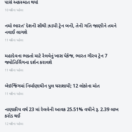
પાસે અકસ્માત થયો
10 મહિના પહેલા
નમો ભારત' દેશની સૌથી ઝડપી ટ્રેન બની, તેની ગતિ જાણીને તમને
રાષ્ટ્રીય
નવાઈ લાગશે
11 મહિના પહેલા
મહાદેવના ભક્તો માટે રેલવેનું ખાસ પેકેજ, ભારત ગૌરવ ટ્રેન 7
રાષ્ટ્રીય
જ્યોતિર્લિંગના દર્શન કરાવશે
11 મહિના પહેલા
બેઇજિંગમાં નિર્માણાધીન પુલ ધરાશાયી; 12 લોકોના મોત
આંતરરાષ્ટ્રીય
11 મહિના પહેલા
નાણાકીય વર્ષ 23 માં રેલવેની આવક 25.51% વધીને રૂ. 2.39 લાખ
રાષ્ટ્રીય
કરોડ થઈ
12 મહિના પહેલા