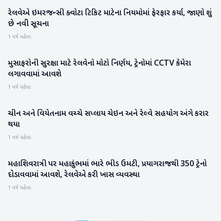
રેલવેએ ઇમરજન્સી ક્વોટા ટિકિટ માટેના નિયમોમાં ફેરફાર કર્યા, જાણો શું
રાષ્ટ્રીય
છે નવી સૂચના
1 વર્ષ પહેલા
મુસાફરોની સુરક્ષા માટે રેલવેનો મોટો નિર્ણય, ટ્રેનોમાં CCTV કેમેરા
રાષ્ટ્રીય
લગાવવામાં આવશે
1 વર્ષ પહેલા
ચીન અને વિયેતનામ વચ્ચે સપ્લાય ચેઇન અને રેલ્વે સહયોગ અંગે કરાર
આંતરરાષ્ટ્રીય
થયા
1 વર્ષ પહેલા
મહાશિવરાત્રી પર મહાકુંભમાં ભારે ભીડ ઉમટી, પ્રયાગરાજથી 350 ટ્રેનો
મહાકુંભ
દોડાવવામાં આવશે, રેલવેએ કરી ખાસ વ્યવસ્થા
1 વર્ષ પહેલા