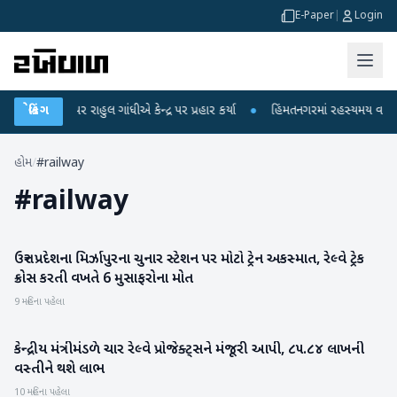
E-Paper
|
Login
આરોપો પર રાહુલ ગાંધીએ કેન્દ્ર પર પ્રહાર કર્યા
બ્રેકિંગ
●
હિંમતનગરમાં રહસ્યમય વાયરસ કે 
હોમ
/
#railway
#
railway
ઉત્તર પ્રદેશના મિર્ઝાપુરના ચુનાર સ્ટેશન પર મોટો ટ્રેન અકસ્માત, રેલ્વે ટ્રેક
રાષ્ટ્રીય
ક્રોસ કરતી વખતે 6 મુસાફરોના મોત
9 મહિના પહેલા
કેન્દ્રીય મંત્રીમંડળે ચાર રેલ્વે પ્રોજેક્ટ્સને મંજૂરી આપી, ૮૫.૮૪ લાખની
રાષ્ટ્રીય
વસ્તીને થશે લાભ
10 મહિના પહેલા