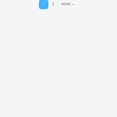
1
2
આગળ →