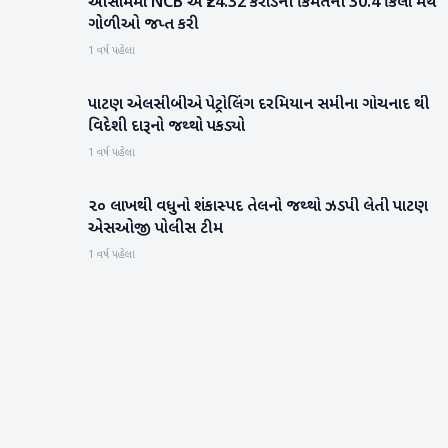
આસામમાં NCB એ ₹24.32 કરોડની કિંમતની 30.4 કિલો મેથ
રાષ્ટ્રીય
ગોળીઓ જપ્ત કરી
1 વર્ષ પહેલા
પાટણ એલસીબીએ પેટ્રોલિંગ દરમિયાન સમીના ગોચનાદ થી
પાટણ
વિદેશી દારૂનો જથ્થો પકડ્યો
1 વર્ષ પહેલા
૨૦ લાખથી વધુનો શંકાસ્પદ તેલનો જથ્થો ઝડપી લેતી પાટણ
પાટણ
એસઓજી પોલીસ ટીમ
1 વર્ષ પહેલા