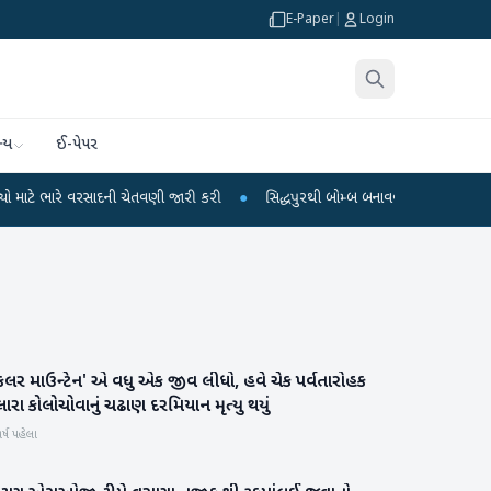
E-Paper
|
Login
્ય
ઈ-પેપર
ે વરસાદની ચેતવણી જારી કરી
●
સિદ્ધપુરથી બોમ્બ બનાવવાની સામગ્રી સાથે જૈશના 5 શં
િલર માઉન્ટેન' એ વધુ એક જીવ લીધો, હવે ચેક પર્વતારોહક
રાષ્ટ્રીય
લારા કોલોચોવાનું ચઢાણ દરમિયાન મૃત્યુ થયું
ર્ષ પહેલા