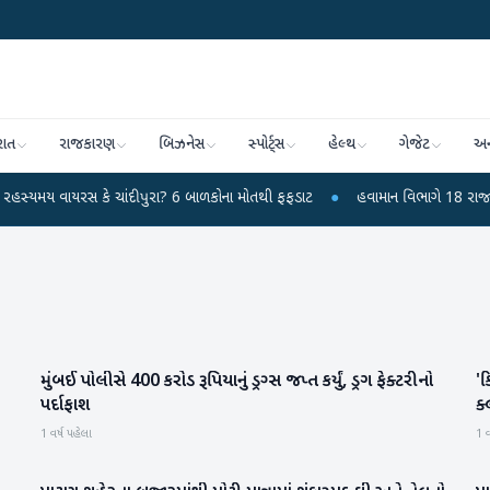
રાત
રાજકારણ
બિઝનેસ
સ્પોર્ટ્સ
હેલ્થ
ગેજેટ
અન
યરસ કે ચાંદીપુરા? 6 બાળકોના મોતથી ફફડાટ
●
હવામાન વિભાગે 18 રાજ્યો માટે ભાર
મુંબઈ પોલીસે 400 કરોડ રૂપિયાનું ડ્રગ્સ જપ્ત કર્યું, ડ્રગ ફેક્ટરીનો
'ક
રાષ્ટ્રીય
પર્દાફાશ
ક્
1 વર્ષ પહેલા
1 વ