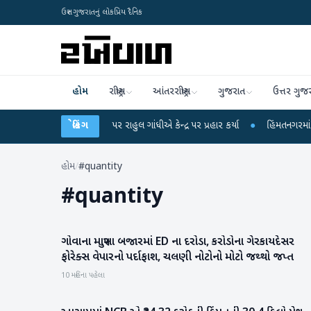
ઉત્તર ગુજરાતનું લોકપ્રિય દૈનિક
હોમ
રાષ્ટ્રીય
આંતરરાષ્ટ્રીય
ગુજરાત
ઉત્તર ગુજ
ા લીકના આરોપો પર રાહુલ ગાંધીએ કેન્દ્ર પર પ્રહાર કર્યા
બ્રેકિંગ
●
હિંમતનગરમાં રહસ્યમય વા
હોમ
/
#quantity
#
quantity
ગોવાના માપુસા બજારમાં ED ના દરોડા, કરોડોના ગેરકાયદેસર
રાષ્ટ્રીય
ફોરેક્સ વેપારનો પર્દાફાશ, ચલણી નોટોનો મોટો જથ્થો જપ્ત
10 મહિના પહેલા