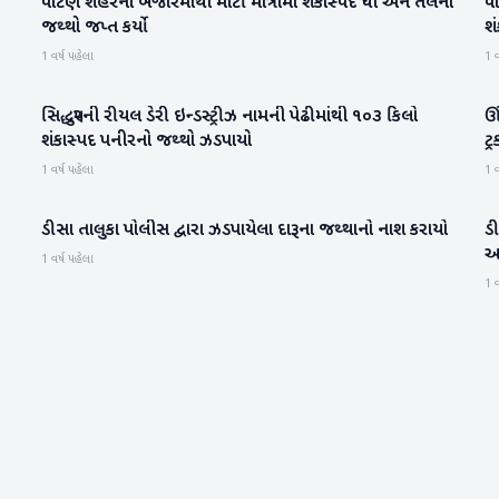
પાટણ શહેરના બજારમાંથી મોટી માત્રામાં શંકાસ્પદ ઘી અને તેલનો
પ
પાટણ
જથ્થો જપ્ત કર્યો
શં
1 વર્ષ પહેલા
1 વ
સિદ્ધપુરની રીયલ ડેરી ઇન્ડસ્ટ્રીઝ નામની પેઢીમાંથી ૧૦૩ કિલો
ઊ
પાટણ
શંકાસ્પદ પનીરનો જથ્થો ઝડપાયો
ટ્
1 વર્ષ પહેલા
1 વ
ડીસા તાલુકા પોલીસ દ્વારા ઝડપાયેલા દારૂના જથ્થાનો નાશ કરાયો
ડ
બનાસકાંઠા
આ
1 વર્ષ પહેલા
1 વ