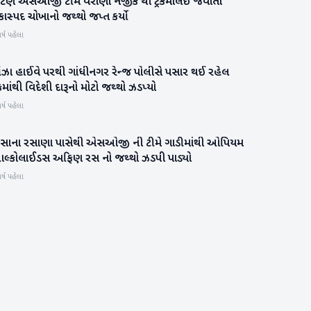
ાટણ એસઓજી ટીમે વરાણા નજીક થી ટ્રકમાંલઈ જવાતો
પાટણ
કાસ્પદ ચોખાનો જથ્થો જપ્ત કર્યો
ર્ષ પહેલા
ંઝા હાઈવે પરથી ગાંધીનગર રેન્જ પોલીસે પસાર થઈ રહેલ
મહેસાણા
રકમાંથી વિદેશી દારૂનો મોટો જથ્થો ઝડપ્યો
ર્ષ પહેલા
ીસાના રસાણા પાસેથી એસઓજી ની ટીમે ગાડીમાંથી ઓપિયમ
બનાસકાંઠા
લ્કોલાઈડસ અફિણ રસ નો જથ્થો ઝડપી પાડ્યો
ર્ષ પહેલા