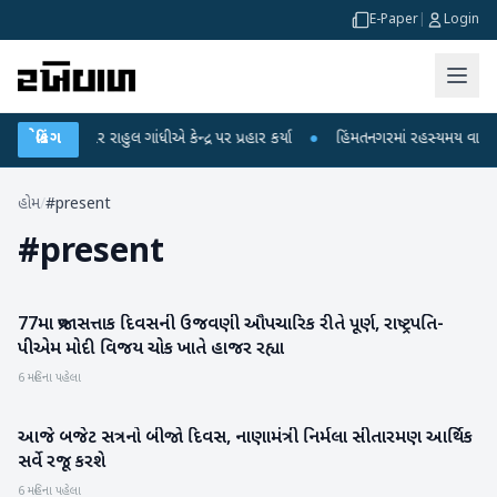
E-Paper
|
Login
આરોપો પર રાહુલ ગાંધીએ કેન્દ્ર પર પ્રહાર કર્યા
બ્રેકિંગ
●
હિંમતનગરમાં રહસ્યમય વાયરસ કે ચ
હોમ
/
#present
#
present
77મા પ્રજાસત્તાક દિવસની ઉજવણી ઔપચારિક રીતે પૂર્ણ, રાષ્ટ્રપતિ-
રાષ્ટ્રીય
પીએમ મોદી વિજય ચોક ખાતે હાજર રહ્યા
6 મહિના પહેલા
આજે બજેટ સત્રનો બીજો દિવસ, નાણામંત્રી નિર્મલા સીતારમણ આર્થિક
રાષ્ટ્રીય
સર્વે રજૂ કરશે
6 મહિના પહેલા