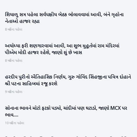
શિયાળુ સત્ર પહેલા સર્વપક્ષીય બેઠક બોલાવવામાં આવી, બંને ગૃહોના
રાષ્ટ્રીય
નેતાઓ હાજર રહ્યા
8 મહિના પહેલા
અયોધ્યા ફરી શણગારવામાં આવી, આ શુભ મુહૂર્તમાં રામ મંદિરમાં
રાષ્ટ્રીય
પીએમ મોદી હાજર રહેશે, જાણો શું છે ખાસ
8 મહિના પહેલા
હરદીપ પુરીનો ઐતિહાસિક નિર્ણય, ગુરુ ગોવિંદ સિંહજીના પવિત્ર દોહાને
રાષ્ટ્રીય
શ્રી પટના સાહિબમાં રજૂ કરશે
9 મહિના પહેલા
સોનાના ભાવને મોટો ફટકો પડ્યો, ચાંદીમાં પણ ઘટાડો, જાણો MCX પર
બિઝનેસ
ભાવ....
10 મહિના પહેલા