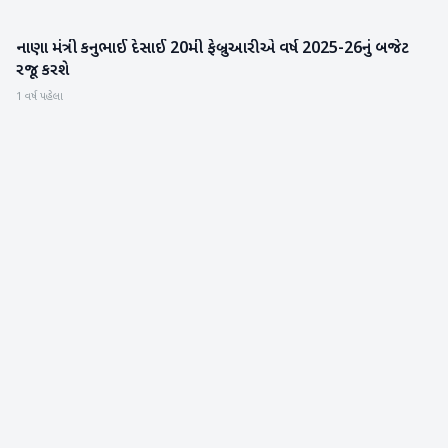
નાણા મંત્રી કનુભાઈ દેસાઈ 20મી ફેબ્રુઆરીએ વર્ષ 2025-26નું બજેટ
ગુજરાત
રજૂ કરશે
1 વર્ષ પહેલા