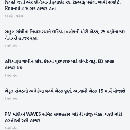
દિલ્હી જતી એર ઇન્ડિયાની ફ્લાઇટ રદ, ટેકઓફ પહેલા ખામી સર્જાઈ,
રાષ્ટ્રીય
વિમાનમાં 2 સાંસદ હાજર હતા
11 મહિના પહેલા
રાહુલ ગાંધીના નિવાસસ્થાને ઇન્ડિયા બ્લોકની મોટી બેઠક, 25 પક્ષોના 50
રાષ્ટ્રીય
નેતાઓ હાજર રહ્યા
1 વર્ષ પહેલા
હરિયાણા જમીન સોદા કેસમાં પૂછપરછ માટે રોબર્ટ વાડ્રા ED સમક્ષ
રાષ્ટ્રીય
હાજર થયા
1 વર્ષ પહેલા
ખેડૂત સંગઠનો અને કેન્દ્ર વચ્ચે બેઠક પૂર્ણ, આગામી બેઠક 19 માર્ચે યોજાશે
રાષ્ટ્રીય
1 વર્ષ પહેલા
PM મોદીએ WAVES સમિટ સલાહકાર બોર્ડની યોજી બેઠક, ઘણી મોટી
રાષ્ટ્રીય
હસ્તીઓ રહી હાજર
1 વર્ષ પહેલા