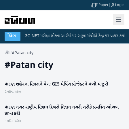
E-Paper
|
Login
ાન
●
બ્રેકિંગ
UGC-NET પરીક્ષા લીકના આરોપો પર રાહુલ ગાંધીએ કેન્દ્ર પર પ્રહાર કર્યા
●
હોમ
/
#Patan city
#
Patan city
પાટણ શહેરના વિકાસને વેગ: GIS મેપિંગ પ્રોજેક્ટને મળી મંજૂરી
પાટણ
2 મહિના પહેલા
પાટણ નગર રાષ્ટ્રીય વિજ્ઞાન દિવસે વિજ્ઞાન નગરી તરીકે પ્રચલિત ઓળખ
પાટણ
પ્રાપ્ત કરી
5 મહિના પહેલા