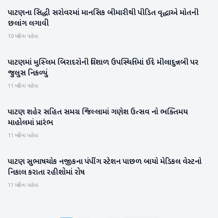
પાટણના સિદ્ધી સરોવરમાં માનસિક બીમારીથી પીડિત વૃદ્ધાએ મોતની
પાટણ
છલાંગ લગાવી
10 મહિના પહેલા
પાટણમાં મુસ્લિમ બિરાદરોની વિશાળ ઉપસ્થિતિમાં ઈદે મીલાદુન્નબી પર
પાટણ
જુલુસ નિકળ્યું
11 મહિના પહેલા
પાટણ શહેર સહિત સમગ્ર જિલ્લામાં ગણેશ ઉત્સવ નો ભક્તિમય
પાટણ
માહોલમાં પ્રારંભ
11 મહિના પહેલા
પાટણ સુભાષચોક નજીકના પંપીંગ સ્ટેશન પાછળ બાયો મેડિકલ વેસ્ટનો
પાટણ
નિકાલ કરાતા રહીશોમાં રોષ
11 મહિના પહેલા