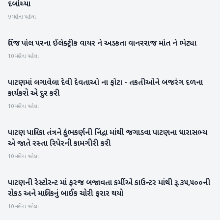
દબોચ્યા
9 મહિના પહેલા
વિજ પોલ પરના ઈલેક્ટ્રીક વાયર ને અડકતા વાનરરાજ મોત ને ભેટ્યા
પાટણ
10 મહિના પહેલા
પાટણમાં લગાવેલા દેવી દેવતાઓ ના ફોટા - તકતીઓને બજરંગ દળના
પાટણ
કાર્યકરો એ દુર કરી
10 મહિના પહેલા
પાટણ પાલિકા તંત્રને કુંભકર્ણની નિંદ્રા માંથી જગાડવા પાટણના ધારાસભ્ય
પાટણ
એ જાતે રસ્તા રિપેરની કામગીરી કરી
10 મહિના પહેલા
પાટણની રેસ્ટોરન્ટ માં ફરજ બજાવતા કર્મીએ કાઉન્ટર માંથી રૂ.૩૫,૫૦૦ની
પાટણ
રોકડ અને માલિકનું બાઈક ચોરી ફરાર થયો
10 મહિના પહેલા