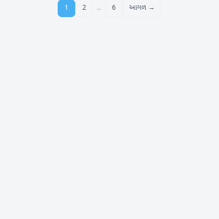
...
1
2
6
આગળ →