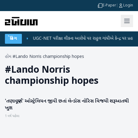
E-Paper
|
Login
ડેટા પ્લાન
બ્રેકિંગ
●
UGC-NET પરીક્ષા લીકના આરોપો પર રાહુલ ગાંધીએ કેન્દ્ર પર પ્રહાર કર્યા
હોમ
/
#Lando Norris championship hopes
#
Lando Norris
championship hopes
'તણાવપૂર્ણ' ઓસ્ટ્રેલિયન જીપી છતાં લેન્ડોસ નોરિસ વિજયી શરૂઆતથી
રમતગમત
ખુશ
1 વર્ષ પહેલા