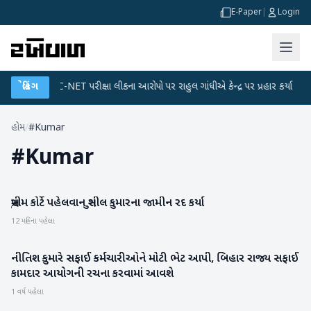
E-Paper
|
Login
ન
●
બ્રેકિંગ
UGC-NET પરીક્ષા લીકના આરોપો પર રાહુલ ગાંધીએ કેન્દ્ર પર પ્રહાર કર્યા
●
હોમ
/
#Kumar
#
Kumar
સુપ્રીમ કોર્ટે પહેલવાન સુશીલ કુમારના જામીન રદ કર્યા
રમતગમત
12 મહિના પહેલા
નીતિશ કુમારે સફાઈ કર્મચારીઓને મોટી ભેટ આપી, બિહાર રાજ્ય સફાઈ
રાષ્ટ્રીય
કામદાર આયોગની રચના કરવામાં આવશે
1 વર્ષ પહેલા