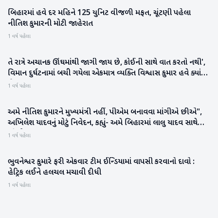
બિહારમાં હવે દર મહિને 125 યુનિટ વીજળી મફત, ચૂંટણી પહેલા
રાષ્ટ્રીય
નીતિશ કુમારની મોટી જાહેરાત
1 વર્ષ પહેલા
તે રાત્રે અચાનક ઊંઘમાંથી જાગી જાય છે, કોઈની સાથે વાત કરતો નથી',
રાષ્ટ્રીય
વિમાન દુર્ઘટનામાં બચી ગયેલા એકમાત્ર વ્યક્તિ વિશ્વાસ કુમાર હવે ક્યાં
છે?
1 વર્ષ પહેલા
અમે નીતિશ કુમારને મુખ્યમંત્રી નહીં, પીએમ બનાવવા માંગીએ છીએ",
રાષ્ટ્રીય
અખિલેશ યાદવનું મોટું નિવેદન, કહ્યું- અમે બિહારમાં લાલુ યાદવ સાથે
છીએ
1 વર્ષ પહેલા
ભુવનેશ્વર કુમારે ફરી એકવાર ટીમ ઈન્ડિયામાં વાપસી કરવાનો દાવો :
રમતગમત
હેટ્રિક લઈને હલચલ મચાવી દીધી
1 વર્ષ પહેલા