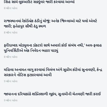
સિંહ સામે લુકઆઉટ સર્ક્યુલર જારી કરવામાં આવ્યો
8 મહિના પહેલા
રાજસ્થાનમાં રેકોર્ડબ્રેક ઠંડીનું મોજું; અનેક જિલ્લાઓ માટે યલો એલર્ટ
રાષ્ટ્રીય
જારી; ફતેહપુર સૌથી ઠંડુ સ્થળ
8 મહિના પહેલા
ફરીદાબાદ મોડ્યુલના ડોકટરો સાથે અમારો કોઈ સંબંધ નથી,' અલ-ફલાહ
રાષ્ટ્રીય
યુનિવર્સિટીએ એક નિવેદન બહાર પાડ્યું
8 મહિના પહેલા
મહિલા અનામત લાગુ કરવામાં વિલંબ અંગે સુપ્રીમ કોર્ટમાં સુનાવણી, કેન્દ્ર
રાષ્ટ્રીય
સરકારને નોટિસ ફટકારવામાં આવી
9 મહિના પહેલા
જાપાનના દરિયાકાંઠે શક્તિશાળી ભૂકંપ, સુનામીની ચેતવણી જારી કરાઈ
આંતરરાષ્ટ્રીય
9 મહિના પહેલા