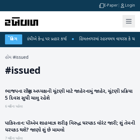
E-Paper
|
Login
ાહુલ ગાંધીએ કેન્દ્ર પર પ્રહાર કર્યા
બ્રેકિંગ
●
હિંમતનગરમાં રહસ્યમય વાયરસ કે ચાંદીપુરા
હોમ
/
#issued
#
issued
ભાજપના રાષ્ટ્રીય અધ્યક્ષની ચૂંટણી માટે જાહેરનામું જાહેર, ચૂંટણી પ્રક્રિયા
રાષ્ટ્રીય
5 દિવસ સુધી ચાલુ રહેશે
6 મહિના પહેલા
પાકિસ્તાન: પીએમ શાહબાઝ શરીફ વિરુદ્ધ ધરપકડ વોરંટ જારી; શું તેમની
આંતરરાષ્ટ્રીય
ધરપકડ થશે? જાણો શું છે મામલો
7 મહિના પહેલા