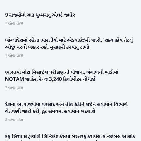
9 રાજ્યોમાં ગાઢ ધુમ્મસનું એલર્ટ જાહેર
હવામાન
7 મહિના પહેલા
બાંગ્લાદેશમાં રહેતા ભારતીયો માટે એડવાઈઝરી જારી, 'શક્ય હોય તેટલું
આંતરરાષ્ટ્રીય
ઓછું ઘરની બહાર રહો, મુસાફરી કરવાનું ટાળો
7 મહિના પહેલા
ભારતમાં મોટા મિસાઇલ પરીક્ષણની યોજના, બંગાળની ખાડીમાં
રાષ્ટ્રીય
NOTAM જાહેર, રેન્જ 3,240 કિલોમીટર નોંધાઈ
7 મહિના પહેલા
દેશના આ રાજ્યોમાં વરસાદ અને તીવ્ર ઠંડીને લઈને હવામાન વિભાગે
રાષ્ટ્રીય
ચેતવણી જારી કરી, ટૂંક સમયમાં હવામાન બદલાશે
8 મહિના પહેલા
કફ સિરપ દાણચોરી સિન્ડિકેટ કેસમાં બરતરફ કરાયેલા કોન્સ્ટેબલ આલોક
રાષ્ટ્રીય