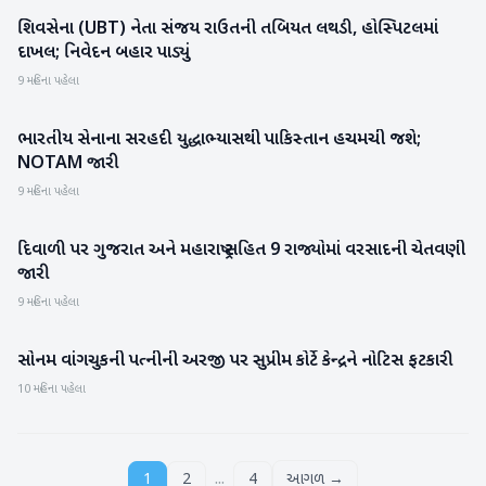
શિવસેના (UBT) નેતા સંજય રાઉતની તબિયત લથડી, હોસ્પિટલમાં
રાષ્ટ્રીય
દાખલ; નિવેદન બહાર પાડ્યું
9 મહિના પહેલા
ભારતીય સેનાના સરહદી યુદ્ધાભ્યાસથી પાકિસ્તાન હચમચી જશે;
રાષ્ટ્રીય
NOTAM જારી
9 મહિના પહેલા
દિવાળી પર ગુજરાત અને મહારાષ્ટ્ર સહિત 9 રાજ્યોમાં વરસાદની ચેતવણી
રાષ્ટ્રીય
જારી
9 મહિના પહેલા
સોનમ વાંગચુકની પત્નીની અરજી પર સુપ્રીમ કોર્ટે કેન્દ્રને નોટિસ ફટકારી
રાષ્ટ્રીય
10 મહિના પહેલા
...
1
2
4
આગળ →