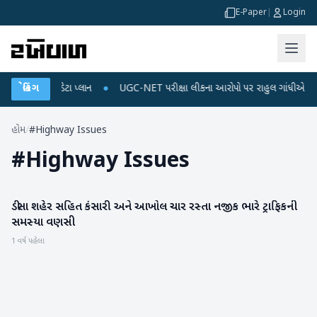
E-Paper
|
Login
રિચાર્જ અને ડેટા પ્લાન
બ્રેકિંગ
●
UGC-NET પરીક્ષા લીકના આરોપો પર રાહુલ ગાંધીએ કેન્દ્ર પર 
હોમ
/
#Highway Issues
#
Highway Issues
ડીસા શહેર સહિત કંસારી અને આખોલ ચાર રસ્તા નજીક ભારે ટ્રાફિકની
બનાસકાંઠા
સમસ્યા વણસી
1 વર્ષ પહેલા