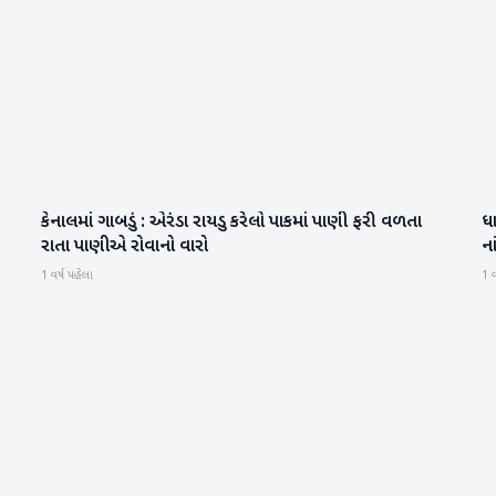
કેનાલમાં ગાબડું : એરંડા રાયડુ કરેલો પાકમાં પાણી ફરી વળતા
ધા
બનાસકાંઠા
રાતા પાણીએ રોવાનો વારો
ના
1 વર્ષ પહેલા
1 વ