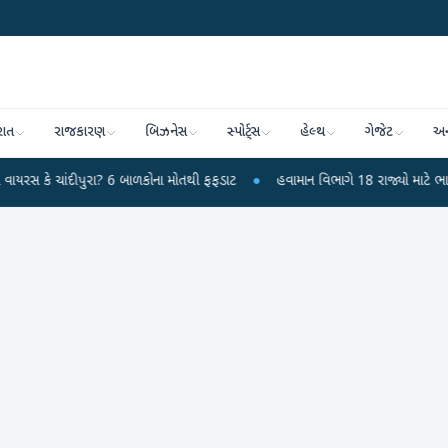
રાત
રાજકારણ
બિઝનેસ
સ્પોર્ટ્સ
હેલ્થ
ગેજેટ
અન
ીપુરા? 6 બાળકોના મોતથી ફફડાટ
●
હવામાન વિભાગે 18 રાજ્યો માટે ભારે વરસાદની ચે