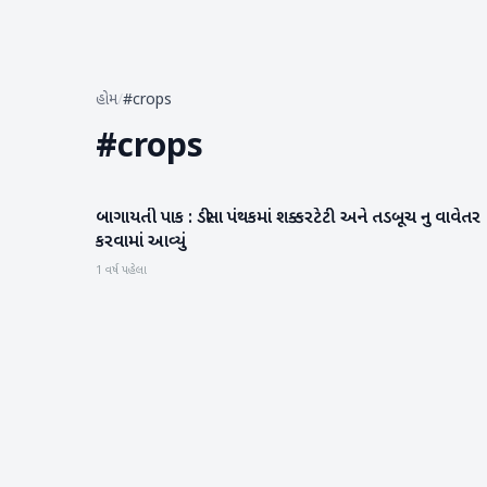
હોમ
/
#crops
#
crops
બાગાયતી પાક : ડીસા પંથકમાં શક્કરટેટી અને તડબૂચ નુ વાવેતર
બનાસકાંઠા
કરવામાં આવ્યું
1 વર્ષ પહેલા