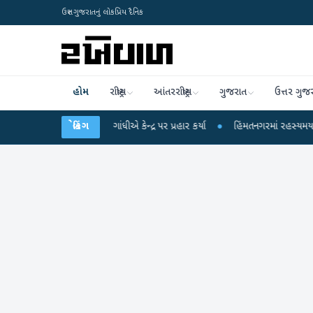
ઉત્તર ગુજરાતનું લોકપ્રિય દૈનિક
હોમ
રાષ્ટ્રીય
આંતરરાષ્ટ્રીય
ગુજરાત
ઉત્તર ગુજ
ો પર રાહુલ ગાંધીએ કેન્દ્ર પર પ્રહાર કર્યા
બ્રેકિંગ
●
હિંમતનગરમાં રહસ્યમય વાયરસ કે ચાંદ