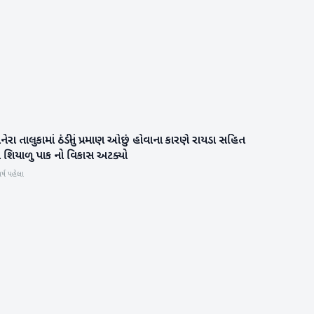
નેરા તાલુકામાં ઠંડીનું પ્રમાણ ઓછું હોવાના કારણે રાયડા સહિત
બનાસકાંઠા
ં શિયાળુ પાક નો વિકાસ અટક્યો
ર્ષ પહેલા