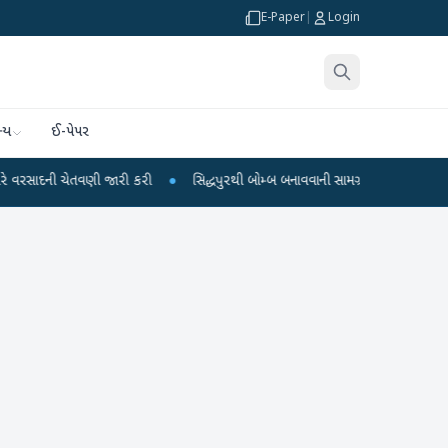
E-Paper
|
Login
્ય
ઈ-પેપર
તવણી જારી કરી
●
સિદ્ધપુરથી બોમ્બ બનાવવાની સામગ્રી સાથે જૈશના 5 શંકાસ્પદ આતંક