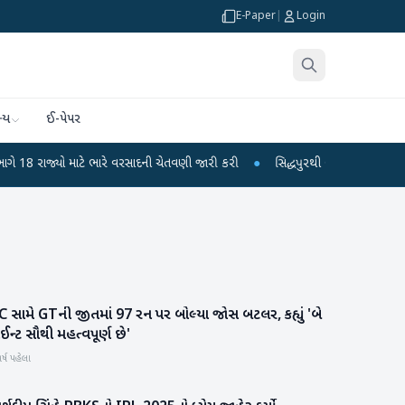
E-Paper
|
Login
્ય
ઈ-પેપર
ો માટે ભારે વરસાદની ચેતવણી જારી કરી
●
સિદ્ધપુરથી બોમ્બ બનાવવાની સામગ્રી સાથ
 સામે GTની જીતમાં 97 રન પર બોલ્યા જોસ બટલર, કહ્યું 'બે
રમતગમત
ઈન્ટ સૌથી મહત્વપૂર્ણ છે'
ર્ષ પહેલા