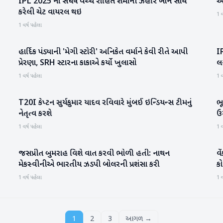
IPL 2025 ના સંઘર્ષ વચ્ચે રોહિત શર્માની ઝહીર ખાન સાથે
અર
IPL
કરેલી ચેટ વાયરલ થઇ
1 વ
1 વર્ષ પહેલા
હાર્દિક પંડ્યાની 'મેગી સ્ટોરી' અનિકેત વર્માને કેવી રીતે આપી
I
રમતગમત
પ્રેરણા, SRH સ્ટારના કાકાએ કર્યો ખુલાસો
લગ
1 વર્ષ પહેલા
1 વ
T20I કેપ્ટન સુર્યકુમાર યાદવ રવિવારે મુંબઈ ઇન્ડિયન્સ ટીમનું
ભૂ
રમતગમત
નેતૃત્વ કરશે
ઉમ
1 વર્ષ પહેલા
1 વ
જસપ્રીત બુમરાહ વિશે વાત કરવી ભોળી હતી: નાથન
વે
રમતગમત
મેકસ્વીનીએ ભારતીય ઝડપી બોલરની પ્રશંસા કરી
કોન
1 વર્ષ પહેલા
1 વ
1
2
3
આગળ →