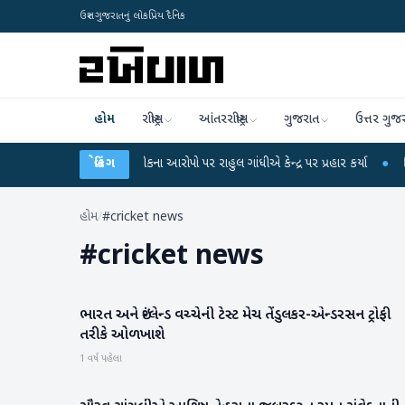
ઉત્તર ગુજરાતનું લોકપ્રિય દૈનિક
હોમ
રાષ્ટ્રીય
આંતરરાષ્ટ્રીય
ગુજરાત
ઉત્તર ગુજ
-NET પરીક્ષા લીકના આરોપો પર રાહુલ ગાંધીએ કેન્દ્ર પર પ્રહાર કર્યા
બ્રેકિંગ
●
હિંમતનગરમાં
હોમ
/
#cricket news
#
cricket news
ભારત અને ઇંગ્લેન્ડ વચ્ચેની ટેસ્ટ મેચ તેંડુલકર-એન્ડરસન ટ્રોફી
રમતગમત
તરીકે ઓળખાશે
1 વર્ષ પહેલા