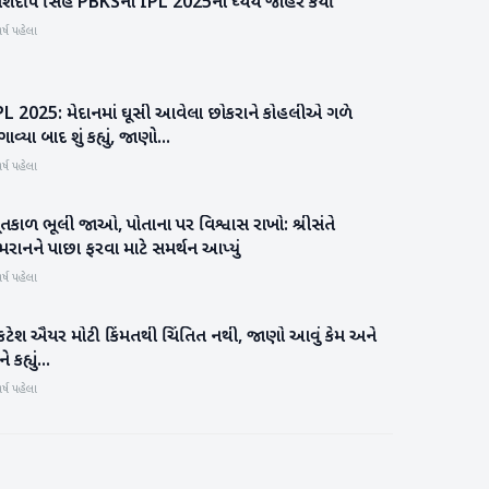
્શદીપ સિંહે PBKSનો IPL 2025નો ધ્યેય જાહેર કર્યો
રમતગમત
ર્ષ પહેલા
PL 2025: મેદાનમાં ઘૂસી આવેલા છોકરાને કોહલીએ ગળે
રમતગમત
ાવ્યા બાદ શું કહ્યું, જાણો...
ર્ષ પહેલા
તકાળ ભૂલી જાઓ, પોતાના પર વિશ્વાસ રાખો: શ્રીસંતે
રમતગમત
રાનને પાછા ફરવા માટે સમર્થન આપ્યું
ર્ષ પહેલા
ંકટેશ ઐયર મોટી કિંમતથી ચિંતિત નથી, જાણો આવું કેમ અને
રમતગમત
ે કહ્યું...
ર્ષ પહેલા