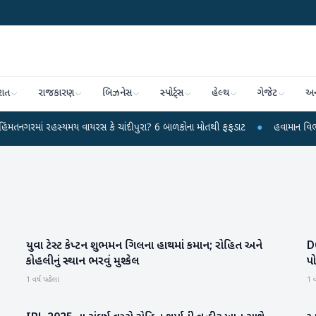
રાત
રાજકારણ
બિઝનેસ
સ્પોર્ટ્સ
હેલ્થ
ગેજેટ
અન
 રહસ્યમય વાયરસ કે ચાંદીપુરા? 6 બાળકોના મોતથી ફફડાટ
●
હવામાન વિભાગે 18 રાજ્ય
યુવા ટેસ્ટ કેપ્ટન શુભમન ગિલના હાથમાં કમાન; રોહિત અને
DC
રમતગમત
કોહલીનું સ્થાન ભરવું મુશ્કેલ
પો
1 વર્ષ પહેલા
1 વ