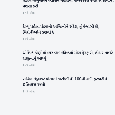
સૌરવ ગાંગુલીએ આશિષ નેહરાના જબરદસ્ત રમત સંવેદનાની
રમતગમત
પ્રશંસા કરી
1 વર્ષ પહેલા
ડેબ્યૂ પહેલા પંડ્યાનો અશ્વિનીને સંદેશ, તું પંજાબી છે,
રમતગમત
વિરોધીઓને ડરાવી દે
1 વર્ષ પહેલા
એશિઝ શ્રેણીમાં હાર બાદ ઇંગ્લેન્ડમાં મોટા ફેરફારો, હીથર નાઇટે
રમતગમત
રાજીનામું આપ્યું
1 વર્ષ પહેલા
સચિન તેંડુલકરે પોતાની કારકિર્દીની 100મી સદી ફટકારીને
રમતગમત
ઇતિહાસ રચ્યો
1 વર્ષ પહેલા