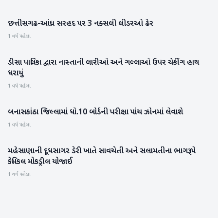
છત્તીસગઢ-આંધ્ર સરહદ પર 3 નક્સલી લીડરઓ ઢેર
રાષ્ટ્રીય
1 વર્ષ પહેલા
ડીસા પાલિકા દ્વારા નાસ્તાની લારીઓ અને ગલ્લાઓ ઉપર ચેકીંગ હાથ
બનાસકાંઠા
ધરાયું
1 વર્ષ પહેલા
બનાસકાંઠા જિલ્લામાં ધો.10 બોર્ડની પરીક્ષા પાંચ ઝોનમાં લેવાશે
બનાસકાંઠા
1 વર્ષ પહેલા
મહેસાણાની દૂધસાગર ડેરી ખાતે સાવચેતી અને સલામતીના ભાગરૂપે
મહેસાણા
કેમિકલ મોકડ્રીલ યોજાઈ
1 વર્ષ પહેલા