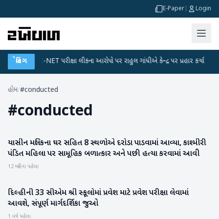
E-Paper
|
Login
ન
●
બ્રેકિંગ
UGC-NET પરીક્ષા લીકના આરોપો પર રાહુલ ગાંધીએ કેન્દ્ર પર પ્રહાર કર્યા
●
હ
હોમ
/
#conducted
#
conducted
યાસીન મલિકના ઘર સહિત 8 સ્થળોએ દરોડા પાડવામાં આવ્યા, કાશ્મીરી
રાષ્ટ્રીય
પંડિત મહિલા પર સામૂહિક બળાત્કાર અને પછી હત્યા કરવામાં આવી
12 મહિના પહેલા
દિલ્હીની 33 સીએમ શ્રી સ્કૂલોમાં પ્રવેશ માટે પ્રવેશ પરીક્ષા લેવામાં
રાષ્ટ્રીય
આવશે, સંપૂર્ણ માર્ગદર્શિકા જુઓ
1 વર્ષ પહેલા