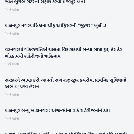
જાતે ભૂગર્ભ ગટરની સફાઈ કરવા મજબુર બની
1 વર્ષ પહેલા
પાલનપુર નગરપાલિકાના ચીફ ઓફિસરની "જીગર" ખુલી..!
બનાસકાંઠા
1 વર્ષ પહેલા
વડનગરમાં ગોકળગતિએ ચાલતા વિકાસકાર્યો બન્યા બાધા રૂપ; ઠેર ઠેર
મહેસાણા
ખોદકામથી શહેરીજનો ત્રાહિમામ
1 વર્ષ પહેલા
સરકારને આવક કરી આપતી સબ રજીસ્ટ્રાર કચરીમાં પ્રાથમિક સુવિધાનો
બનાસકાંઠા
અભાવ; પ્રજા હેરાન
1 વર્ષ પહેલા
પાલનપુર બન્યું ખાડાનગર : એજન્સીના વાંકે શહેરીજનોને ડામ
બનાસકાંઠા
1 વર્ષ પહેલા