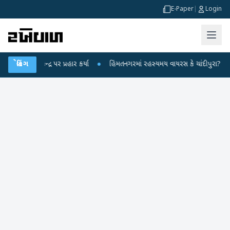
E-Paper
|
Login
ીએ કેન્દ્ર પર પ્રહાર કર્યા
બ્રેકિંગ
●
હિંમતનગરમાં રહસ્યમય વાયરસ કે ચાંદીપુરા? 6 બાળકો