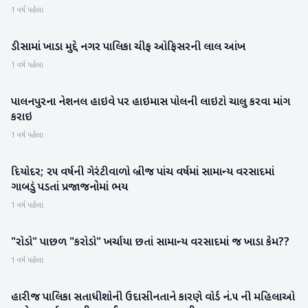
1 વર્ષ પહેલા
ડીસામાં ખાડા મુદ્દે નગર પાલિકા ચીફ ઓફિસરની લાલ આંખ
બનાસકાંઠા
1 વર્ષ પહેલા
પાલનપુરના નેશનલ હાઇવે પર હાઇમાસ પોલની લાઇટો ચાલુ કરવા માંગ
બનાસકાંઠા
કરાઇ
1 વર્ષ પહેલા
દિયોદર; ૨૫ વર્ષની ગેરંટીવાળો બ્રીજ પાંચ વર્ષમાં સામાન્ય વરસાદમાં
બનાસકાંઠા
ગાબડું પડતાં પ્રજાજનોમાં ભય
1 વર્ષ પહેલા
"રોડો" પાછળ "કરોડો" ખર્ચાયા છતાં સામાન્ય વરસાદમાં જ ખાડા કેમ??
બનાસકાંઠા
1 વર્ષ પહેલા
હારીજ પાલિકા સતાધીશોની ઉદાસીનતાને કારણે વોર્ડ નં.૫ ની મહિલાઓ
પાટણ