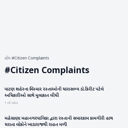
હોમ
/
#Citizen Complaints
#
Citizen Complaints
પાટણ શહેરના બિસ્માર રસ્તાઓની ધારાસભ્ય ડો.કિરીટ પટેલે
પાટણ
અધિકારીઓ સાથે મુલાકાત લીધી
1 વર્ષ પહેલા
મહેસાણા મહાનગરપાલિકા દ્વારા રસ્તાની સમારકામ કામગીરી હાથ
મહેસાણા
ધરાતા લોકોને ખાડારાજથી રાહત મળી