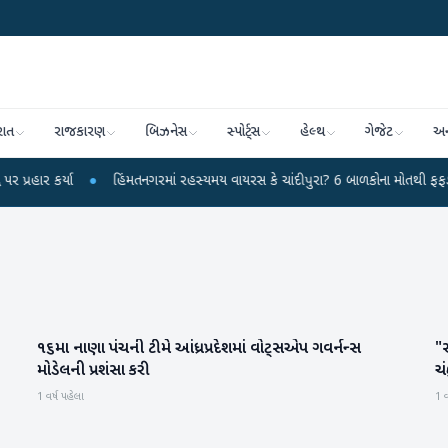
રાત
રાજકારણ
બિઝનેસ
સ્પોર્ટ્સ
હેલ્થ
ગેજેટ
અન
ર્યા
●
હિંમતનગરમાં રહસ્યમય વાયરસ કે ચાંદીપુરા? 6 બાળકોના મોતથી ફફડાટ
●
૧૬મા નાણા પંચની ટીમે આંધ્રપ્રદેશમાં વોટ્સએપ ગવર્નન્સ
"
રાષ્ટ્રીય
મોડેલની પ્રશંસા કરી
ચં
1 વર્ષ પહેલા
1 વ