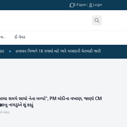
E-Paper
|
Login
્ય
ઈ-પેપર
હવામાન વિભાગે 18 રાજ્યો માટે ભારે વરસાદની ચેતવણી જારી કરી
●
સિદ્ધપુરથી બોમ્
સાચા સમયે સાચો નેતા મળ્યો", PM મોદીના વખાણ, જાણો CM
રાષ્ટ્રીય
દ્રબાબુ નાયડુએ શું કહ્યું
ર્ષ પહેલા