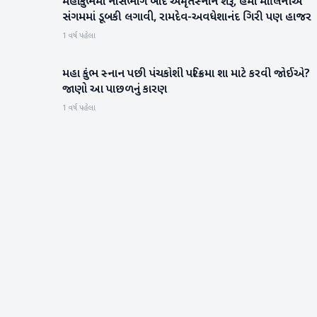
મહાકુંભમાં નાસભાગ બાદ અમૃતસ્નાન શરૂ, હેમા માલિનીએ
મનોરંજન
સંગમમાં ડૂબકી લગાવી, રામદેવ-અવધેશાનંદ ગિરી પણ હાજર
1 વર્ષ પહેલા
મહા કુંભ સ્નાન પછી પંચકોશી પરિક્રમા શા માટે કરવી જોઈએ?
રાષ્ટ્રીય
જાણો આ પાછળનું કારણ
1 વર્ષ પહેલા