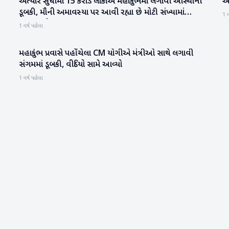
અત્યાર સુધીમાં 15 કરોડ લોકોએ મહાકુંભમાં લગાવી આસ્થાની
આ 
રાષ્ટ્રીય
ડૂબકી, મૌની અમાવસ્યા પર આવી રહ્યા છે મોટી સંખ્યામાં
1 વ
શ્રદ્ધાળુઓ
1 વર્ષ પહેલા
મહાકુંભ પ્રવાસે પહોંચેલા CM યોગીએ મંત્રીઓ સાથે લગાવી
મહાકુંભ
સંગમમાં ડૂબકી, વીડિયો સામે આવ્યો
1 વર્ષ પહેલા