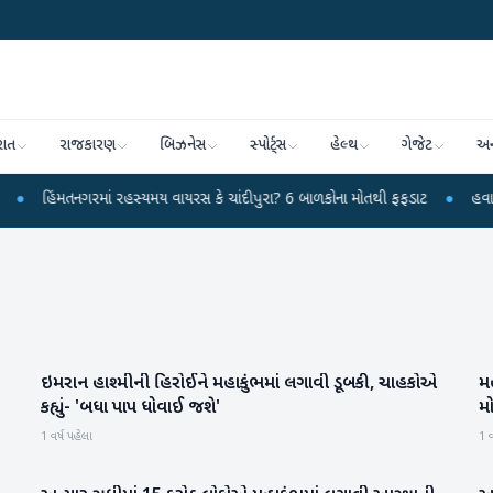
રાત
રાજકારણ
બિઝનેસ
સ્પોર્ટ્સ
હેલ્થ
ગેજેટ
અન
મતનગરમાં રહસ્યમય વાયરસ કે ચાંદીપુરા? 6 બાળકોના મોતથી ફફડાટ
●
હવામાન વિભાગે
ઇમરાન હાશ્મીની હિરોઈને મહાકુંભમાં લગાવી ડૂબકી, ચાહકોએ
મ
મનોરંજન
કહ્યું- 'બધા પાપ ધોવાઈ જશે'
મ
1 વર્ષ પહેલા
1 વ