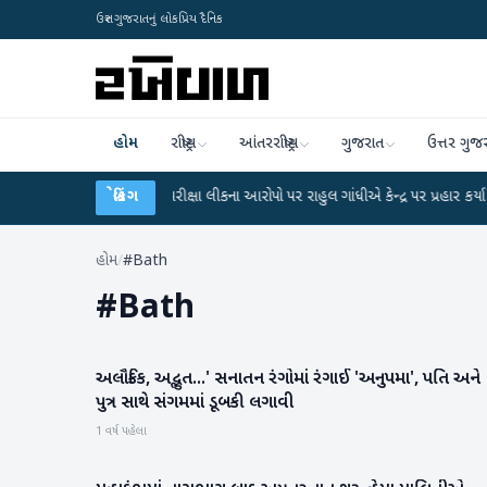
ઉત્તર ગુજરાતનું લોકપ્રિય દૈનિક
હોમ
રાષ્ટ્રીય
આંતરરાષ્ટ્રીય
ગુજરાત
ઉત્તર ગુજ
●
UGC-NET પરીક્ષા લીકના આરોપો પર રાહુલ ગાંધીએ કેન્દ્ર પર પ્રહાર કર્યા
બ્રેકિંગ
●
હિં
હોમ
/
#Bath
#
Bath
અલૌકિક, અદ્ભુત...' સનાતન રંગોમાં રંગાઈ 'અનુપમા', પતિ અને
મહાકુંભ
પુત્ર સાથે સંગમમાં ડૂબકી લગાવી
1 વર્ષ પહેલા