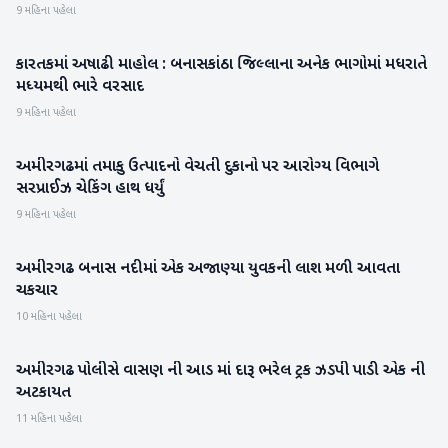
9 મહિના પહેલા
કારતકમાં અષાઢી માહોલ : બનાસકાંઠા જિલ્લાના અનેક ભાગોમાં મધરાતે
બનાસકાંઠા
મધ્યમથી ભારે વરસાદ
9 મહિના પહેલા
અમીરગઢમાં તમાકુ ઉત્પાદનો વેચતી દુકાનો પર આરોગ્ય વિભાગે
બનાસકાંઠા
સરપ્રાઈઝ ચેકિંગ હાથ ધર્યું
9 મહિના પહેલા
અમીરગઢ બનાસ નદીમાં એક અજાણ્યા યુવકની લાશ મળી આવતા
બનાસકાંઠા
ચકચાર
10 મહિના પહેલા
અમીરગઢ પોલીસે વાસણ ની આડ માં દારૂ ભરેલ ટ્રક ઝડપી પાડી એક ની
બનાસકાંઠા
અટકાયત
11 મહિના પહેલા