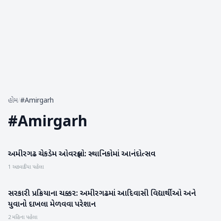
હોમ
/
#Amirgarh
#
Amirgarh
અમીરગઢ ચેકડેમ ઓવરફ્લો: સ્થાનિકોમાં આનંદોત્સવ
બનાસકાંઠા
1 અઠવાડિયા પહેલા
સરકારી પ્રક્રિયાના ચક્કર: અમીરગઢમાં આદિવાસી વિદ્યાર્થીઓ અને
બનાસકાંઠા
યુવાનો દાખલા મેળવવા પરેશાન
2 મહિના પહેલા