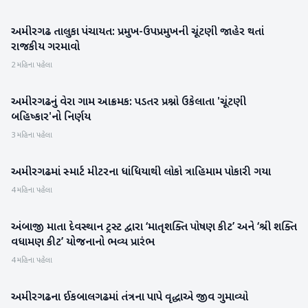
અમીરગઢ તાલુકા પંચાયત: પ્રમુખ-ઉપપ્રમુખની ચૂંટણી જાહેર થતાં
બનાસકાંઠા
રાજકીય ગરમાવો
2 મહિના પહેલા
અમીરગઢનું વેરા ગામ આક્રમક: પડતર પ્રશ્નો ઉકેલાતા 'ચૂંટણી
બનાસકાંઠા
બહિષ્કાર'નો નિર્ણય
3 મહિના પહેલા
અમીરગઢમાં સ્માર્ટ મીટરના ધાંધિયાથી લોકો ત્રાહિમામ પોકારી ગયા
બનાસકાંઠા
4 મહિના પહેલા
અંબાજી માતા દેવસ્થાન ટ્રસ્ટ દ્વારા ‘માતૃશક્તિ પોષણ કીટ’ અને ‘શ્રી શક્તિ
બનાસકાંઠા
વધામણ કીટ’ યોજનાનો ભવ્ય પ્રારંભ
4 મહિના પહેલા
અમીરગઢના ઈકબાલગઢમાં તંત્રના પાપે વૃદ્ધાએ જીવ ગુમાવ્યો
બનાસકાંઠા