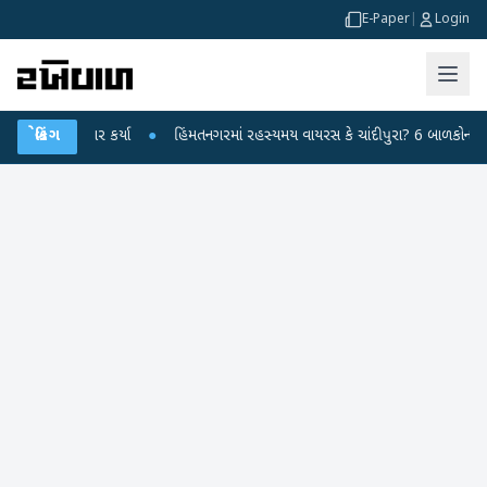
E-Paper
|
Login
પર પ્રહાર કર્યા
બ્રેકિંગ
●
હિંમતનગરમાં રહસ્યમય વાયરસ કે ચાંદીપુરા? 6 બાળકોના મોતથી ફ