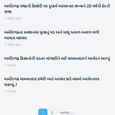
અમીરગઢ પંથકની કિશોરી પર દુષ્કર્મ આચરનાર શખ્સને 20 વર્ષની કેદની
બનાસકાંઠા
સજા
11 મહિના પહેલા
અમીરગઢના સ્મશાનમાં યુવકનું ધડ અને માથું અલગ-અલગ મળી
બનાસકાંઠા
આવતા ચકચાર
11 મહિના પહેલા
અમીરગઢ કિસાનોની પડતર માંગણીને લઈ મામલતદારને આવેદન આપ્યું
બનાસકાંઠા
1 વર્ષ પહેલા
અમીરગઢ મામલતદાર કચેરી ખાતે આધાર કાર્ડ મામલે આવેદનપત્ર
બનાસકાંઠા
પાઠવ્યું..!
1 વર્ષ પહેલા
1
2
આગળ →