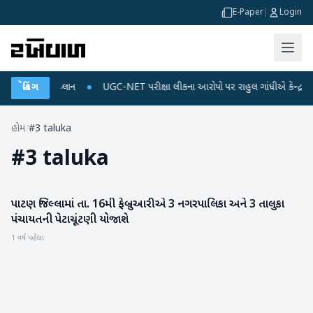
E-Paper
|
Login
્જ અને ડેટા પ્લાન
બ્રેકિંગ
●
UGC-NET પરીક્ષા લીકના આરોપો પર રાહુલ ગાંધીએ કેન્દ્ર પર પ્રહ
હોમ
/
#3 taluka
#
3 taluka
પાટણ જિલ્લામાં તા. 16મી ફેબ્રુઆરીએ 3 નગરપાલિકા અને 3 તાલુકા
પાટણ
પંચાયતની પેટાચૂંટણી યોજાશે
1 વર્ષ પહેલા